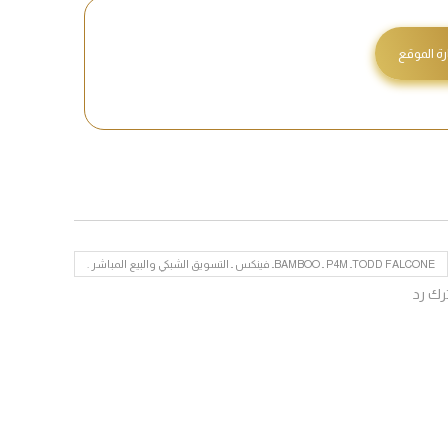
رة الموقع
TODD FALCONEـ P4M ـ BAMBOOـ فينكس ـ التسويق الشبكي والبيع المباشر .
رك رد