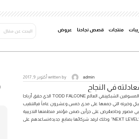
ريبات
منتجات
قصص نجاحنا
عروض
admin
written by
أكتوبر 9, 2017
العالمية تمنح شركاءها فرصة التعرف على أمهر المسوقين الشبكيينفي العالم TODD FALCONE الذي حقق أرباحا
بكي وخبرته التي جمعها على مدى خمس وعشرون عاماً فيالتنقيب
دريبي مصور وخاصعُرض على جزأين ضمن مؤتمر منظمتها التدريبية
BAMBOO في المدينة التركيةالعريقة إسطنبول تحت شعار “NEXT LEVEL” وذلك لرفد شركائها بمنابع جديدةتساعدهم على