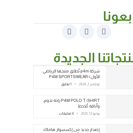
بعونا
تجاتنا الجديدة
شركة p4m تٌطلق منتجها الرياضي
الأول | P4M SPORTSWEAR
نوفمبر 2, 2024
1 تعليق
P4M POLO T-SHIRT راحة تدوم،
وأناقة تُلاحظ
يونيو 12, 2025
0 تعليقات
إصدار جديد من إكسسوار هاماك