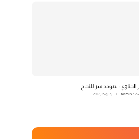
 الحناوي : لايوجد سر للنجاح
سطة
admin
يونيو 25, 2017