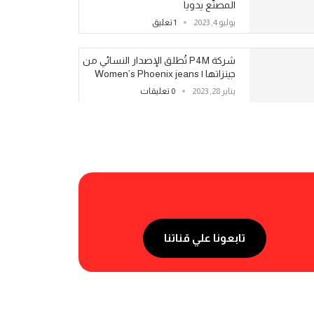
المصنّع يدوياً
يوليو 4, 2023
1 تعليق
شركة P4M تُطلق الإصدار النسائي من
جينزاتها | Women’s Phoenix jeans
يناير 28, 2023
0 تعليقات
تابعونا علي قناتنا