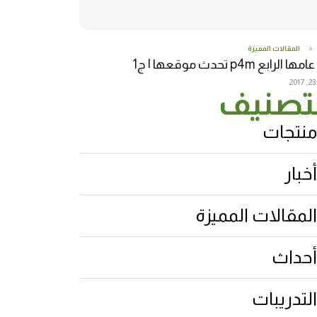
المقالات المميزة
 الرابع p4m تحدث موقعها | ج1
2
تصنيف
منتجات
أخبار
المقالات المميزة
أحداث
التدريبات