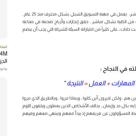
مدرب ومحاضر عالمي في صناعة التسويق الشبكي والبيع المباشر، يعمل في مهنة التسويق الشبكي بشكل محترف منذ 25 عام ,
ره 22 عام , وهذا بعد تخرجه من الكلية بشكل مباشر ، حقق إنجازات وأرباح ضخمة في صناعة
انات ، عانى كثيراً من اختياراته السيئة للشركة التي يجب أن ينضم
المقال
الجزا
 في النجاح :
يونيو 22, 017
لمهارات
+
العمل
=
النتيجة “
 هم ، ولكن لايرون أين كانوا ، وبماذا مروا ، وبالطريق الذي مروا
اءه بكل جد وإيمان ، يحالف الأشخاص الذين يعملون ويلقون اللوم
فقط المسؤولون عن فريقهم إذ يبدأ معهم وينتهي معهم وفيهم