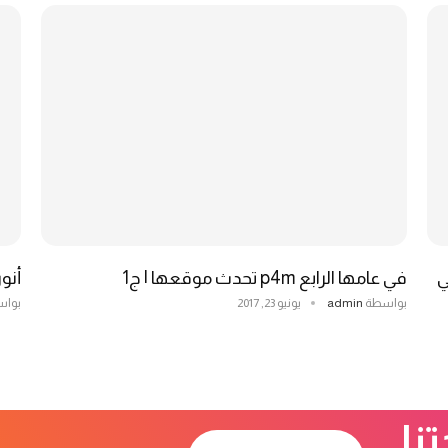
ي
في عامها الرابع p4m تحدث موقعها | ج1
أنور
بواسطة
admin
يونيو 23, 2017
بوا
نا