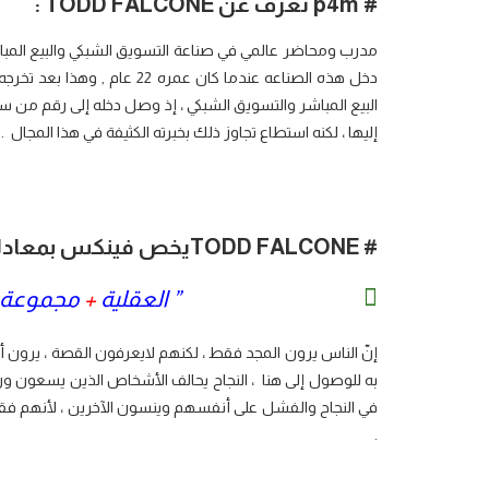
#
p4m
تعرّف عن
TODD FALCONE
:
دخل هذه الصناعه عندما كان عم
البيع المباشر والتسويق الشبكي ، إذ وصل دخله إلى رقم من ست خ
إليها ، لكنه استطاع تجاوز ذلك بخبرته الكثيفة في هذا المجال .
#
TODD FALCONE
يخص فينكس بمعادلته
” العقلية
+
مجموعة ا
إنّ الناس يرون المجد فقط ، لكنهم لايعرفون القصة ، يرون أين
به للوصول إلى هنا ، النجاح يحالف الأشخاص الذين يسعون ور
في النجاح والفشل على أنفسهم وينسون الآخرين ، لأنهم 
.