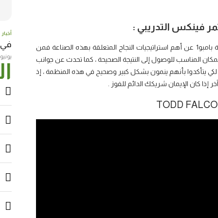
ر فينكس التدريبي :
أخبار
في عامها
تحدث TODD FALCONEفي مؤتمر منظمة فينيكس التدريبية بامبو1 عن أهم استراتيجيات النجاح المتعلقة بهذه الصناعة فمن
يونيو 23, 017
مكان المناسب للوصول إلى النتيجة الصحيحة ، كما تحدث عن جوانب
ال
لكي يتأكدوا بأنهم ينمون بشكل كبير وصحيح في هذه المنظمة ، إذ
 إذا كان الإيمان شريكك الدائم للفوز .