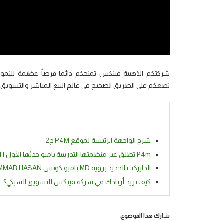
شركتكم الذهبية فينكس تمنحكم دائما فرصاً عظيمة للنمو وا
تضعكم على الطريق الصحيح في عالم البيع المباشر والتسويق ا
شرح الواجهة الرئيسة لموقع P4M ج2
P4m تطلق عبر منظمتها التدريبية بامبو حدثها الأول | Next level
الدايركت الجديد برؤية MD بامبو كوتش AMMAR HASAN
كيف تزيد أرباحك في شركة فينكس للتسويق الشبكي؟
شارك هذا الموضوع: