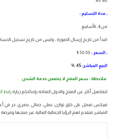
60*40
ـ مدة التسليم :
من4ـ 6أسابيع
(تبدأ من تاريخ إرسال الصورة ، وليس من تاريخ تسجيل الحساب 
ـ السعر :
50.00 $
البيع المباشر:
45 %
ملاحظة : سعر المنتج لا يتضمن خدمة الشحن
لتفاصيل أكثر عن المنتج والدول المتاحة بإمكانكم زيارة
رابط ال
فينكس تعمل على خلق توازن عملي، جمالي ،بصري، حر في أعم
المباشر فتقدم لهم الرؤيا الجمالية العالية عبر منتجها وفرصة 