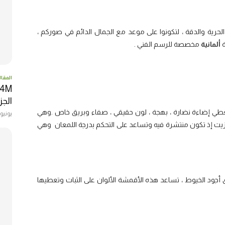
رية والدقة ، لتكونوا على موعد مع الجمال الدائم في صوركم ،
ة
ألمانية
مخصصة للرسم الفني .
المقال
الجزا
اً ، تعطي إضاءة نضارة ، بهجة ، لون حقيقي ، صفاء وبريق خاص .وهي
يونيو 22, 017
لزيت إذ تكون منتشرة فيه وتساعد على التحكم بدرجة اللمعان وهي
ود الخيوط ، تساعد هذه الأقمشة الألوان على الثبات وتعطيها