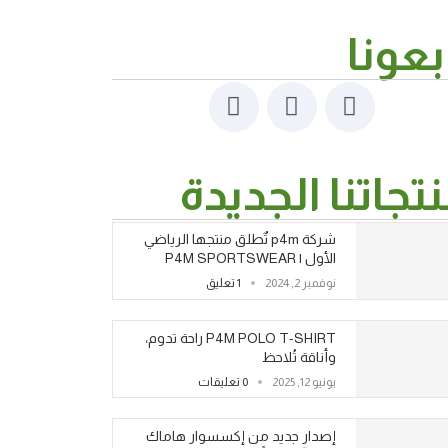
بعونا
تجاتنا الجديدة
شركة p4m تٌطلق منتجها الرياضي
الأول | P4M SPORTSWEAR
نوفمبر 2, 2024
1 تعليق
P4M POLO T-SHIRT راحة تدوم،
وأناقة تُلاحظ
يونيو 12, 2025
0 تعليقات
إصدار جديد من إكسسوار هاماك