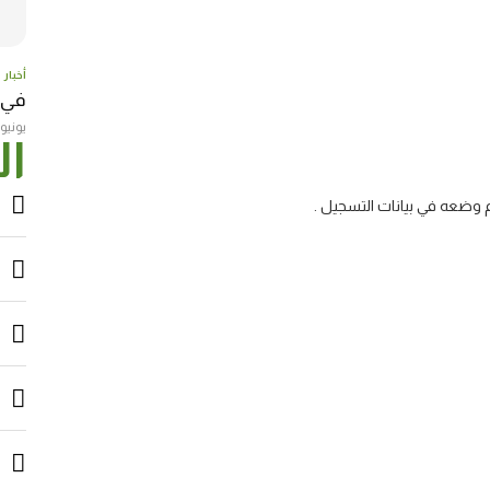
أخبار
في عامها
يونيو 23, 017
ال
وضعه في بيانات التسجيل .