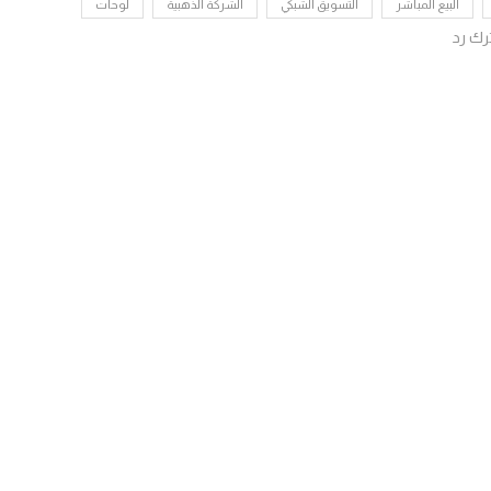
البيع المباشر
التسويق الشبكي
الشركة الذهبية
لوحات
رك رد