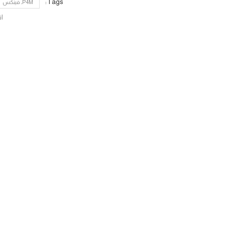
Tags:
P4Mـ فينكس
ات