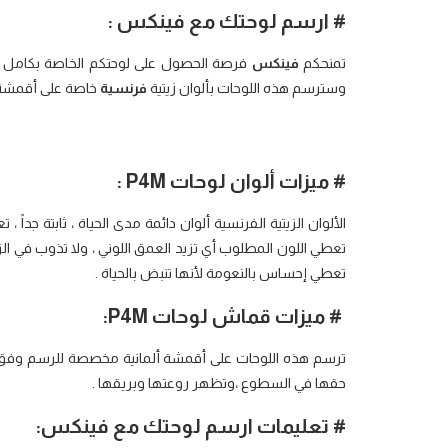
# ارسم لوحتك مع فينكس :
تمنحكم
فينكس
فرصة الحصول على لوحتكم الخاصة بكامل الح
وسترسم هذه اللوحات بألوان زيتية
فرنسية
خاصة على أقمش
# ميزات ألوان لوحات
P4M
:
الألوان الزيتية الفرنسية ألوان دائمة مدى الحياة ، ثابتة جد
تعطي اللون المطلوب أي تزيد العمق اللوني ، ولا تذوب في ا
تعطي إحساس بالنعومة لأنها تنبض بالحياة .
# ميزات قماش لوحات
P4M
:
ترسم هذه اللوحات على أقمشة ألمانية مخصصة للرسم وفق أج
حقها في السطوع ،وتظهر روعتها وبريقها .
# تعليمات ارسم لوحتك
مع فينكس: