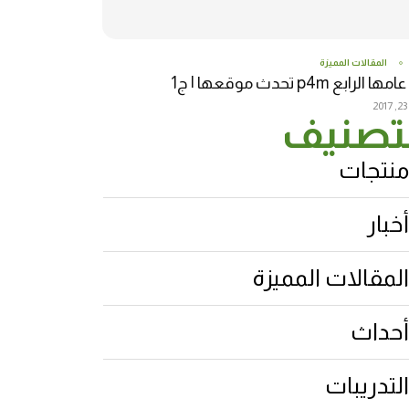
المقالات المميزة
 الرابع p4m تحدث موقعها | ج1
2
تصنيف
منتجات
أخبار
المقالات المميزة
أحداث
التدريبات