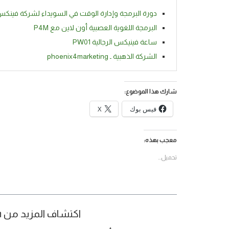
دورة البرمجة وإدارة الوقت في السويداء لشركة فينك
البرمجة اللغوية العصبية أون لاين مع P4M
ساعة فينيكس الرجالية PW01
الشركة الذهبية ـ phoenix4marketing
شارك هذا الموضوع:
فيس بوك
X
معجب بهذه:
تحميل...
اكتشاف المزيد من Bamboo Organization