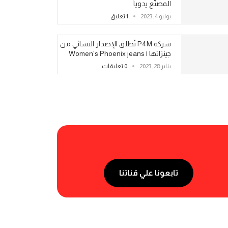
المصنّع يدوياً
يوليو 4, 2023
1 تعليق
شركة P4M تُطلق الإصدار النسائي من
جينزاتها | Women’s Phoenix jeans
يناير 28, 2023
0 تعليقات
تابعونا علي قناتنا