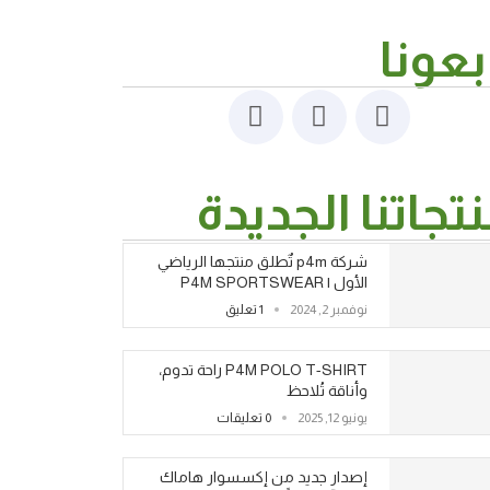
بعونا
تجاتنا الجديدة
شركة p4m تٌطلق منتجها الرياضي
الأول | P4M SPORTSWEAR
نوفمبر 2, 2024
1 تعليق
P4M POLO T-SHIRT راحة تدوم،
وأناقة تُلاحظ
يونيو 12, 2025
0 تعليقات
إصدار جديد من إكسسوار هاماك