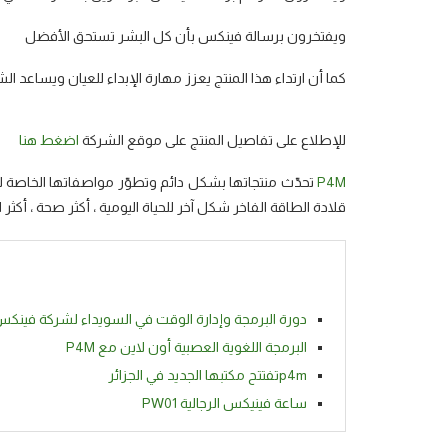
ويفتخرون برسالة فينكس بأن كل البشر تستحق الأفضل
كما أن ارتداء هذا المنتج يعزز مهارة الإبداء للعيان ويساعد ا
للإطلاع على تفاصيل المنتج على موقع الشركة
اضغط هنا
P4M
تحدّث منتجاتها بشكل دائم وتطوّر مواصفاتها الخاصة لتك
قلادة الطاقة الفاخر شكل آخر للحياة اليومية ، أكثر صحة ، أكثر ا
دورة البرمجة وإدارة الوقت في السويداء لشركة فينك
البرمجة اللغوية العصبية أون لاين مع P4M
p4mتفتتح مكتبها الجديد في الجزائر
ساعة فينيكس الرجالية PW01