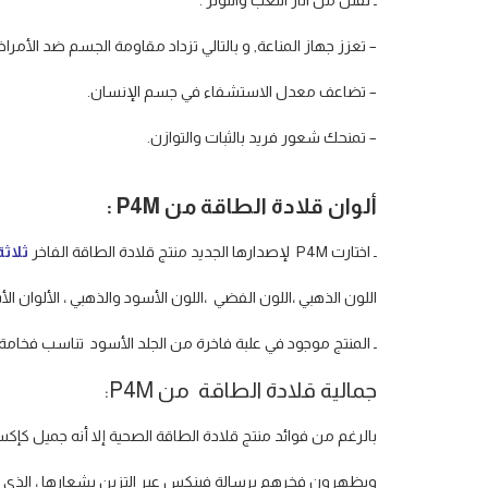
ـ تقلل من آثار التعب والتوتر .
– تعزز جهاز المناعة, و بالتالي تزداد مقاومة الجسم ضد الأمرا
– تضاعف معدل الاستشفاء في جسم الإنسان.
– تمنحك شعور فريد بالثبات والتوازن.
ألوان قلادة الطاقة من
P4M
:
ـ اختارت P4M لإصدارها الجديد منتج قلادة الطاقة الفاخر
ثلاثة
اللون الذهبي ،اللون الفضي ،اللون الأسود والذهبي ، الألوان 
ـ المنتج موجود في علبة فاخرة من الجلد الأسود تناسب فخامة 
جمالية قلادة الطاقة من P4M:
بالرغم من فوائد منتج قلادة الطاقة الصحية إلا أنه جميل كإكس
ويظهرون فخرهم برسالة فينكس عبر التزين بشعارها ، الذي ي