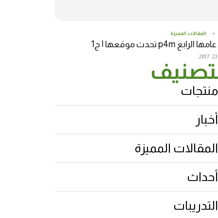
المقالات المميزة
 الرابع p4m تحدث موقعها | ج1
2
تصنيف
منتجات
أخبار
المقالات المميزة
أحداث
التدريبات