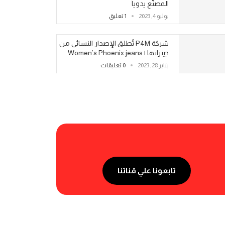
المصنّع يدوياً
يوليو 4, 2023
1 تعليق
شركة P4M تُطلق الإصدار النسائي من
جينزاتها | Women’s Phoenix jeans
يناير 28, 2023
0 تعليقات
تابعونا علي قناتنا