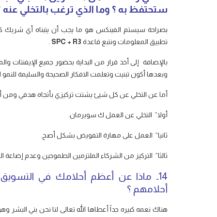
ستحتفظ به ؟ وما الذي ترغب بالتخلي عنه ؟
بصراحة سيستم الفينكس هو ما يجب أن يتبناه أي شريك ك
تطبيق المعلومات ونتبع قاعدة
SPC + R3
.
بالإضافة إلى أخذ قرار من البداية بحضور جميع الإيفنتات و
وبعدها أكون تبنيت وتعلمت الافكار الصحيحة والسليمة للنمو 
أما عن التخلي عن كل شيئ يشتت تركيزي بأتجاه هدفي ومن أهم
أولا” التخلي عن العمل ك سوبرمان.
ثانيا” العمل على مهارة التفويض بشكل أصح.
ثالثا” التركيز من الشركاء الملتزمين الطموحين وعدم إضاعة 
14ـ ماذا عن أعظم أحلامك في التسويق
أحلامهم ؟
هناك نعمه كبيره جداً أعطاها الله تعالى لنا نحن بني البشر 