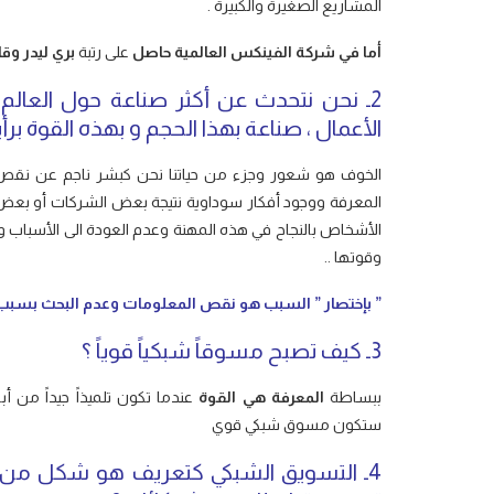
المشاريع الصغيرة والكبيرة .
أما في شركة الفينكس العالمية
حاصل
على رتبة
بري ليدر و
قا
2ـ نحن نتحدث عن أكثر صناعة حول العالم
الأعمال ، صناعة بهذا الحجم و بهذه القوة 
الخوف هو شعور وجزء من حياتنا نحن كبشر ناجم عن نقص 
المعرفة ووجود أفكار سوداوية نتيجة بعض الشركات أو بعض 
الأشخاص بالنجاح في هذه المهنة وعدم العودة الى الأسباب وغ
وقوتها ..
” بإختصار ” السبب هو نقص المعلومات وعدم البحث بسبب 
3ـ كيف تصبح مسوقاً شبكياً قوياً ؟
ببساطة
المعرفة هي القوة
عندما تكون تلميذاً جيداً من أ
ستكون مسوق شبكي قوي
4ـ التسويق الشبكي كتعريف هو شكل من 