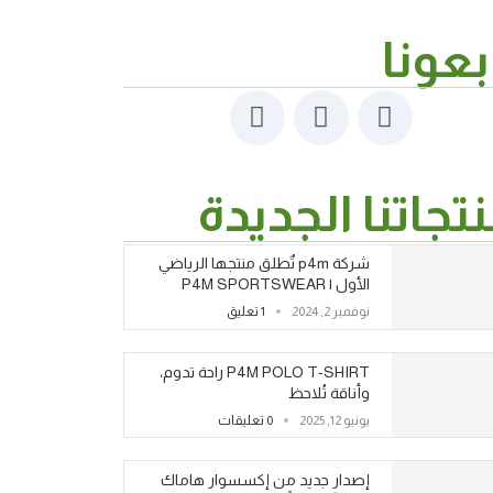
بعونا
تجاتنا الجديدة
شركة p4m تٌطلق منتجها الرياضي
الأول | P4M SPORTSWEAR
نوفمبر 2, 2024
1 تعليق
P4M POLO T-SHIRT راحة تدوم،
وأناقة تُلاحظ
يونيو 12, 2025
0 تعليقات
إصدار جديد من إكسسوار هاماك