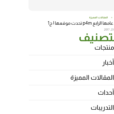
المقالات المميزة
 الرابع p4m تحدث موقعها | ج1
2
تصنيف
منتجات
أخبار
المقالات المميزة
أحداث
التدريبات