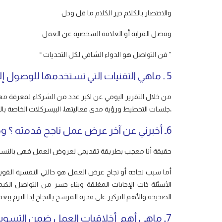
والاختصار بالكلام خير الكلام ما قل ودل
وفصل القرابة أو العلاقة الشخصية عن العمل
” فن التواصل هو الدواء الشافي لكل التحديات “
5 ـ ماهي التقنيات التي تستخدمها للوصول إلى شركائك ؟
من خلال التقرير اليومي عن اكبر عدد من الشركاء لمعرفة مه
،جلسات التخطيط ورؤية مدى فعاليتها، البيسركلات الخاصة بالف
6ـ أخبرني عن آخر عرض عمل ناجح قدمته ؟ وماهو سبب نجاحه ؟
حقيقة أنا معجب بطريقة تقديمي لعروض العمل فهي بالنسبة 
أما سبب نجاحه أو نجاح عرض العمل هو حالتي النفسية القو
الأسئلة ذات الإجابات المغلقة وبناء جسر من التواصل الكيم
الصحيحة والأهم التركيز على قدرة المرشح بالنجاح إذا التزم 
7ـ ماهي أهم أخلاقيات العمل ضمن التسويق الشبكي ؟