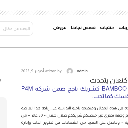
ريبات
منتجات
قصص نجاحنا
عروض
admin
written by
أكتوبر 9, 2023
 كنعان يتحدث
بري ليدر طلال أهلاً بك ضيفاً في منصة BAMBOO كشريك ناجح ضمن شركة P4M
 نفسك كما تحب.
دة في هذه المجال ومنظمة بامبو التدريبية على إتاحة هذا الفرصة
القيمة لمحاورتكم عبر منصتكم المحترمة وأتشرف أن أقدم لكم وجهة نظري عبر منصتكم شريككم طلال كنعان – 30 عام – من
عية – وحاصل على العديد من الشهادات في تطوير الذات وإدارة