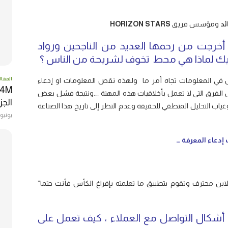
ئد
ومؤسس فريق
HORIZON STARS
 أخرجت من رحمها العديد من الناجحين ورواد
برأيك لماذا هي محط تخوف لشريحة من الناس ؟
المقال
في المعلومات تجاه أمر ما ولهذه نقص المعلومات او إدعاء
الفرق التي لا تعمل بأخلاقيات هذه المهنة ….ونتيجة فشل بعض
الجزا
ياب التحليل المنطقي للحقيقة وعدم النظر إلى تاريخ هذا الصناعة
يونيو 22, 017
إدعاء المعرفة …
بلاين محترف وتقوم بتطبيق ما تعلمته بإفراغ الكأس فأنت حتما”
أشكال التواصل مع العملاء ، كيف تعمل على