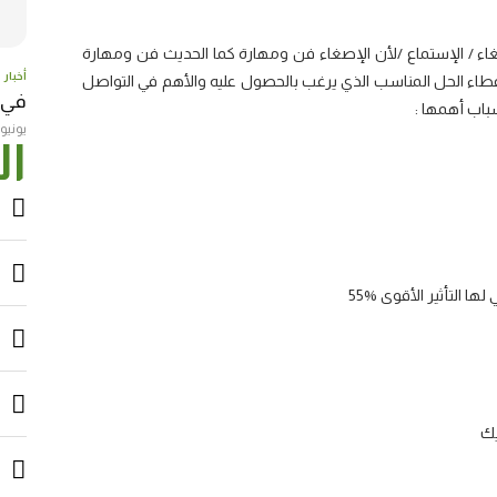
اء / الإستماع /لأن الإصغاء فن ومهارة كما الحديث فن ومهارة
أخبار
طاء الحل المناسب الذي يرغب بالحصول عليه والأهم في التواصل
في عامها
باب أهمها :
يونيو 23, 017
ال
تأثير الأقوى 55‎%‎
يك