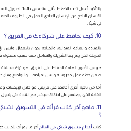
بالتأكيد أعمل تحت الضغط لأنني متحمس دائما” لصورتي المستق
الأنسان الناجح عن الإنسان العادي العمل في الظروف الصعبة 
لي شيئا .
10ـ كيف تحافظ على شركاءك في الفريق ؟
بالقيادة والقيادة الميدانية، والقيادة تكون بالافعال وليس ب
المرحلة الذي يمر بها الشريك والتعامل معه حسب مستواه ف
▪️ ومن الأمور الهامة للحفاظ على الفريق هو ترك مسافة 
ضمن خطة عمل مدروسة وليس بمزاجية … والتواضع وبناء جسر 
أما من ناحية أخرى أحافظ على فريقي مو خلال الإيفنتات 
القادة الذي يجعلهم على احتكاك مباشر مع القادة حتى يتحول أ
11ـ ماهو آخر كتاب قرأته في التسويق الشب
؟
كتاب
أعظم مسوق شبكي في العالم
آخر من قرأت للكاتب جو