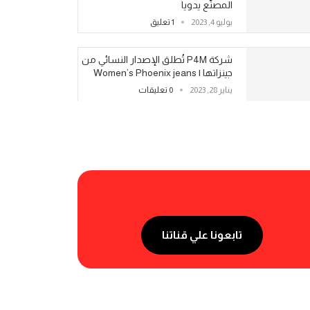
المصنّع يدوياً
يوليو 4, 2023
1 تعليق
شركة P4M تُطلق الإصدار النسائي من
جينزاتها | Women’s Phoenix jeans
يناير 28, 2023
0 تعليقات
تابعونا علي قناتنا