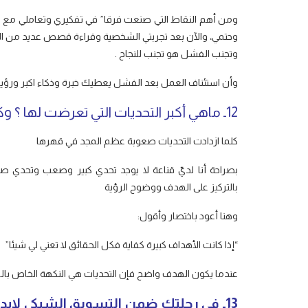
ومن أهم النقاط التي صنعت فرقا” في تفكيري وتعاملي مع ف
وحتمي، والآن بعد تجربتي الشخصية وقراءة قصص عديد من الن
وتجنب الفشل هو تجنب للنجاح .
وأن استئناف العمل بعد الفشل يعطيك خبرة وذكاء اكبر ورؤية
12ـ ماهي أكبر التحديات التي تعرضت لها ؟ وكيف استطعت تجاوزها ؟
كلما ازدادت التحديات صعوبة عظم المجد في قهرها
بصراحة أنا لديّ قناعة لا يوجد تحدي كبير وصعب وتحدي صغ
بالتركيز على الهدف ووضوح الرؤية
وهنا أعود باختصار وأقول:
“إذا كانت الأهداف كبيرة كفاية فكل الحقائق لا تعني لي شيئا”
عندما يكون الهدف واضح فإن التحديات هي النكهة الخاص بال
13ـ في رحلتك ضمن التسويق الشبكي لابد أن