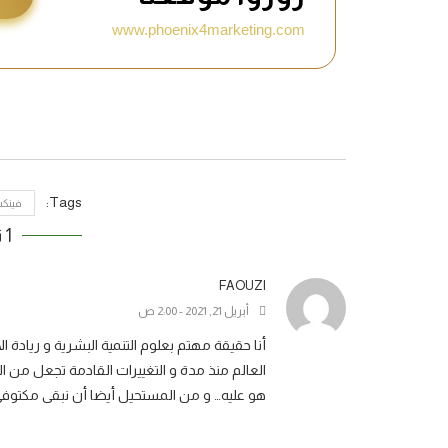
www.phoenix4marketing.com
Tags:
فينكس ـ BAMBOOـ P4M ـ التسويق الشبكي والب
1 تعليق
FAOUZI
أبريل 21, 2021 - 2:00 ص
أنا حقيقة مهتم بعلوم التنمية البشرية و ريادة ا
العالم منذ مدة و التغييرات القادمة تجعل من 
هو عليه… و من المستحيل أيضا أن نبقى مكتوفي ا