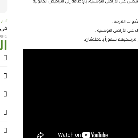
س على الأراضي التونسية، بالإضافة إلى التراخيص القانونية
وات اللازمة .
أخبار
في عامها
لى الأراضي التونسية .
يونيو 23, 017
رشحيهم شعوراً بالاطمئنان.
ال