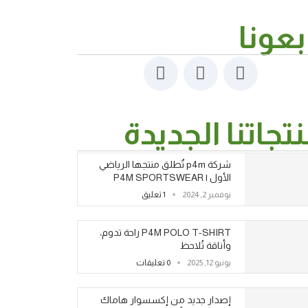
بعونا
تجاتنا الجديدة
شركة p4m تٌطلق منتجها الرياضي
الأول | P4M SPORTSWEAR
نوفمبر 2, 2024
1 تعليق
P4M POLO T-SHIRT راحة تدوم،
وأناقة تُلاحظ
يونيو 12, 2025
0 تعليقات
إصدار جديد من إكسسوار هاماك