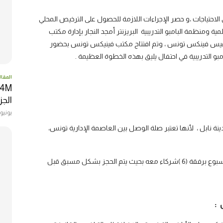
حتياجات ،و حصر الإجراءات اللازمة للحصول على الترخيص المحلي
مية ومنظمة البامبو التدريبية البريزنتر أمجد النجار بإدارة مكتب
رفيس فينكس تونس ، وتم افتتاح مكتب فينيكس تونس بحضور
بو التدريبية في احتفال يليق بهذه الخطوة العظيمة .
المقال
الجزا
يونيو 22, 017
هو مدينة نابل ، لأنها تعتبر صلة الوصل بين العاصمة الإدارية تونس،
يمكن لكل شريك برتبة بريزنتر استخدام المكتب لمرتين في الأسبوع برفقة (6 )شركاء معه بحيث يتم الحجز بشكل مسبق قبل
: