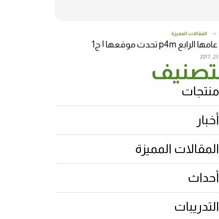
المقالات المميزة
 الرابع p4m تحدث موقعها | ج1
2
تصنيف
منتجات
أخبار
المقالات المميزة
أحداث
التدريبات