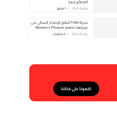
المصنّع يدوياً
يوليو 4, 2023
1 تعليق
شركة P4M تُطلق الإصدار النسائي من
جينزاتها | Women’s Phoenix jeans
يناير 28, 2023
0 تعليقات
تابعونا علي قناتنا