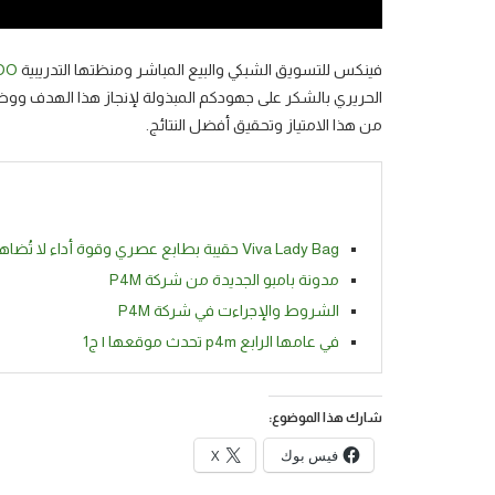
فينكس للتسويق الشبكي والبيع المباشر ومنظتها التدريبية
OO
الحريري بالشكر على جهودكم المبذولة لإنجاز هذا الهدف ووضع
من هذا الامتياز وتحقيق أفضل النتائج.
Viva Lady Bag حقيبة بطابع عصري وقوة أداء لا تُضاهى
مدونة بامبو الجديدة من شركة P4M
الشروط والإجراءت في شركة P4M
في عامها الرابع p4m تحدث موقعها | ج1
شارك هذا الموضوع:
فيس بوك
X