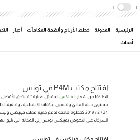
الرئيسية
المدونة
خطط الأرباح وأنظمة المكافآت
أخبار
التد
أحداث
افتتاح مكتب P4M في تونس
انطلاقاً من شعار
الفينكس
المتمثّل بعبارة ” تستحق الأفضل
مستوى دخله المادي وتحسين علاقاته الاجتماعية ، وتحقيقاً ل
24 / 2 / 2019 كخطوة هادفة لدعم جميع عملاء فيني
الشركاء على النهوض بفينكس تونس إلى المكانة التي تليق بهم 
افتتاح مكتب فينكس في تونس: