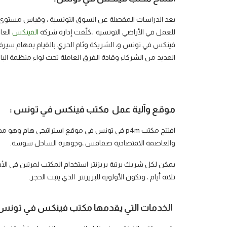
بعد الدراسات المفصلة عن السوق التونسية ، وقياس مستوى الا
للعمل في الأراضي التونسية ،كلّفت إدارة شركة
الفينكس
العال
فينكس في تونس و، الشريكة وئام الحري بالقيام بمهام سي
العديد من الشركاء وقادة الفرق العاملة تحت لواء منظمة البام
موقع وآلية عمل مكتب فينكس في تونس :
افتتح مكتب p4m في تونس في موقع استراتيجي هام و
والعاصمة الاقتصادية صفاقس ،وجوهرة الساحل سوسة.
ثلاثة أيام ، وتكون الأولوية للبريزنتر الذي يثبت الحجز.
الخدمات التي يقدمها مكتب فينكس في تونس 