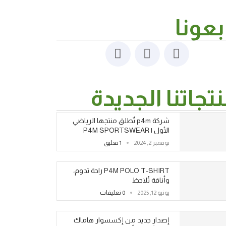
بعونا
تجاتنا الجديدة
شركة p4m تٌطلق منتجها الرياضي
الأول | P4M SPORTSWEAR
نوفمبر 2, 2024
1 تعليق
P4M POLO T-SHIRT راحة تدوم،
وأناقة تُلاحظ
يونيو 12, 2025
0 تعليقات
إصدار جديد من إكسسوار هاماك