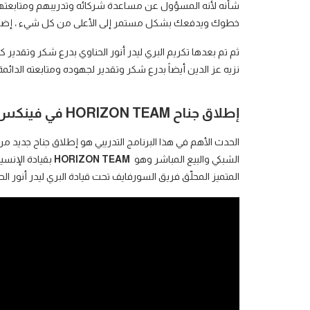
شأنه لأنه المسؤول عن مساعدة شركائه وتدريبهم ومتابعتهم ل
خطوك ويدفعك بشكل مستمر إلى الأعلى من كل شيء ، إضافة إل
ثم تم بعدها تكريم البري ليدر أنور الحناوي بدرع شكر وتقدير
نزيه عز الدين أيضاً بدرع شكر وتقدير لجهوده ومتابعته الدائم
إطلاق جناح
HORIZON TEAM
في فينكس 
الحدث الأهم في هذا البرنامج التدريبي هو إطلاق جناح جديد
الشبكي والبيع المباشر وهو
HORIZON TEAM
بقيادة الإنسي
المتميز المحلّق فريق السورفايف تحت قيادة البري ليدر أنور الحن