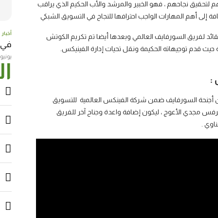
تحقيق نجاحهم ، فهو الخبير والمرشد والأب الحكيم الذي يراقب
ى أهم المهارات الواجب احترافها للنجاح في التسويق الشبكي
أخبار
 كقائد لفريق السورفايف العالمي وبعدها أيضا تم تكريم الكوتش
في عامها
ة حيث قدم توجيهاته الحكيمة ونقل تحيات إدارة الفينيكس.
يونيو 23, 017
ال
:
 من أجنحة السورفايف ضمن شركة الفينكس العالمية للتسويق
رفس مجدي الأعوج ، ليكون إضافة واعدة وجناح آخر للفريق
اوي .