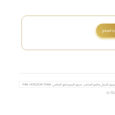
رة الموقع
 الشبكي والبيع المباشر ـ فريق السورفايق العالمي ـ HORIZON TEAM ـ P4M
رك رد