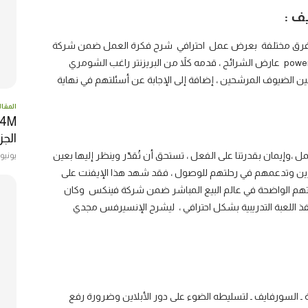
ف :
ة فرق مختلفة بعرض عمل احترافي شرح فكرة العمل ضمن شركة
فينكس للبيع المباشر بشكل تفصيلي من خلال برنامج power point عارض الشرائح ، قدمه كلاً من البريزنتر راغب الشومري
ين الضيوف المرشحين ، إضافة إلى الإجابة عن أسئلتهم في نهاية
المقال
الجزا
،وإيمان بقدرتنا على الفعل ، تستحق أن تُقدّر وينظر إليها بعين
يونيو 22, 017
جزين وتدعمهم في رحلتهم للوصول ، فقد شهد هذا الإيفنت على
جازاتهم الواضحة في عالم البيع المباشر ضمن شركة فينكس وكان
فذ اللعبة التدريبية بشكل احترافي ، ليشرح الإنسيرفس مجدي
 ـ السورفايف ـ لتسليطه الضوء على دور الأبلاين وضرورة رفع