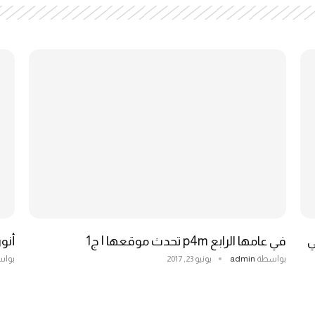
ي
في عامها الرابع p4m تحدث موقعها | ج1
أنور
بواسطة
admin
يونيو 23, 2017
بوا