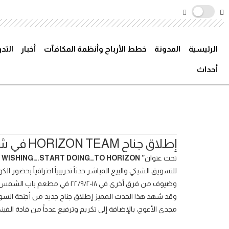
الرئيسية
المدونة
خطط الأرباح وأنظمة المكافآت
أخبار
التد
أحداث
إطلاق جناح HORIZON TEAM في شركة فينكس
تحت عنوان
” STOP WISHING….START DOING…TO HORIZON”
للتسويق الشبكي والبيع المباشر حدثاً تدريبياً احترافياً بحضور 
وضيوف من فرق أخرى في ٢٢/٩/٢٠١٨
وقد شهد هذا الحدث المميز إطلاق جناح جديد من أجنحة ا
مجدي الأعوج، بالإضافة إلى تكريم وترفيع عدداً من قادة الفين