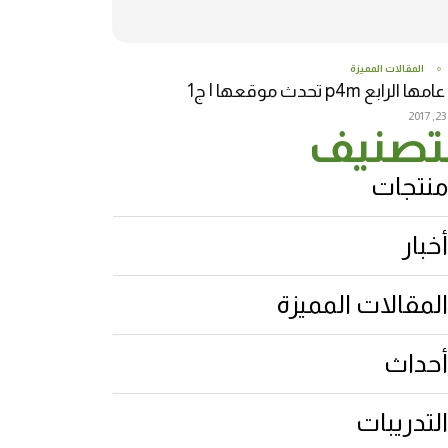
المقالات المميزة
 الرابع p4m تحدث موقعها | ج1
2
تصنيف
منتجات
أخبار
المقالات المميزة
أحداث
التدريبات