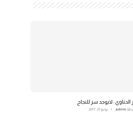
 الحناوي : لايوجد سر للنجاح
سطة
admin
يونيو 25, 2017