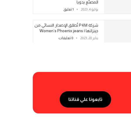
المصنّع يدوياً
يوليو 4, 2023
1 تعليق
شركة P4M تُطلق الإصدار النسائي من
جينزاتها | Women’s Phoenix jeans
يناير 28, 2023
0 تعليقات
تابعونا علي قناتنا