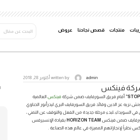
ريبات
منتجات
قصص نجاحنا
عروض
admin
written by
أكتوبر 28, 2018
أقام فريق السورفايف ضمن شركة
فينكس
العالمية
الكوتش نزيه عز الدين وقائد فريق السورفايف البري ليدرأنور الحناوي
 في مطعم باب الشمس في السويداء ،لبدء مرحلة جديدة من الفعل والتوقف عن التمني ،
لسورفايف ضمن فينكس
HORIZON TEAM
بقيادة الإنسيرفس
كس نظراً لإنجازاتهم المميزة في عالم هذه الصناعة .