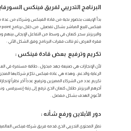
البرنامج التدريبي لفريق فينكس السورفاي
بدأ الإيفنت بحضور نخبة من قادة الفينكس وشركاء من عد
والبريزنتر سحر كنعان في وسط من التفاعل الإيجابي بينهم وب
فقرة العرض ثم تتالت فقرات البرنامج وفق الشكل الآتي :
تكريم وترفيع بعض قادة فينكس :
لأن الإنجازات هي صنيعة جهد مبذول ، طاقة مستمرة في العمل 
الرعاية والدعم ، وهذه هي عادة فينكس تكرّم شركاءها المن
تكريم عدد من الشركاء المميزين وترفيع عدداً آخر نظراً لإن
آخرهم البريزنتر طلال كنعان الذي ترفع إلى رتبة إنسيرفس ون
الأعوج الهدف بشكل مفصل .
دور الأبلاين ورفع شأنه :
تميّز المحتوى التدريبي الذي قدمه فريق شركة فينكس العالمية