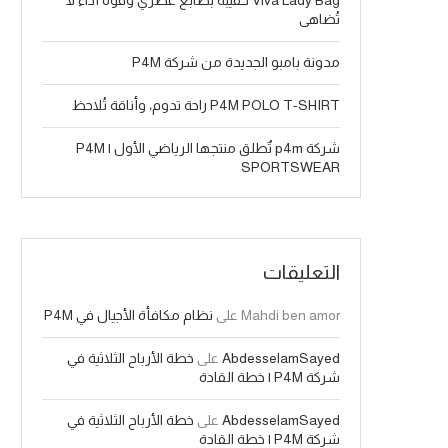
Viva Lady Bag حقيبة بطابع عصري وقوة أداء لا
تُضاهى
مدونة بامبو الجديدة من شركة P4M
P4M POLO T-SHIRT راحة تدوم، وأناقة تُلاحظ
شركة p4m تٌطلق منتجها الرياضي الأول | P4M
SPORTSWEAR
التعليقات
Mahdi ben amor
على
نظام مكافأة الأجيال في P4M
AbdesselamSayed
على
خطة الأرباح الثلاثية في
شركة P4M | خطة القادة
AbdesselamSayed
على
خطة الأرباح الثلاثية في
شركة P4M | خطة القادة