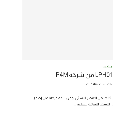
منتجات
2 تعليقات
ق الإصدار الأول للساعة الرجالية PW01 لم تنسَ شركة p4M شريكاتها من العنصر النسائي. ومن شدة حرصنا على إصدار
النسخة النهائية للساعة …