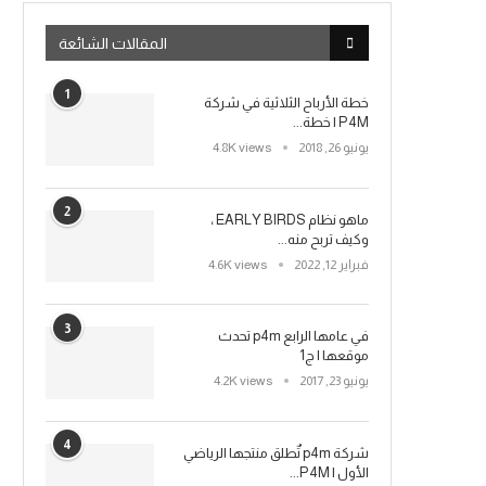
المقالات الشائعة
1
خطة الأرباح الثلاثية في شركة
P4M | خطة...
يونيو 26, 2018
4.8K views
2
ماهو نظام EARLY BIRDS ،
وكيف تربح منه...
فبراير 12, 2022
4.6K views
3
في عامها الرابع p4m تحدث
موقعها | ج1
يونيو 23, 2017
4.2K views
4
شركة p4m تٌطلق منتجها الرياضي
الأول | P4M...