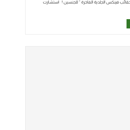
إقبال الكبير الذي لاقاه الإصدار السابق للحقائب من شركة P4M ” حقائب فينكس الجلدية الفاخرة ” للجنسين ! استشارت