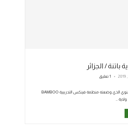
باتنة / الجزائر
1 تعليق
حدث تدريبي مميز أقامه شركاؤنا في الجزائر استكمالاً لبرنامج التدريب السنوي الذي وضعته منظمة فينكس التدريبية BAMBOO
لاية …