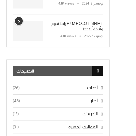
نوفمبر 2, 2024
4.1K views
5
P4M POLO T-SHIRT راحة تدوم،
وأناقة تُلاحظ
يونيو 12, 2025
4.1K views
التصنيفات
أحداث
(26)
أخبار
(43)
التدريبات
(13)
المقالات المميزة
(31)