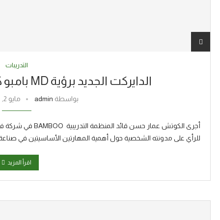
التدريبات
الدايركت الجديد برؤية MD بامبو كوتش AMMAR HASAN
بواسطة
admin
مايو 2, 2018
أجرى الكوتش عمار حسن 
للرأي على مدونته الشخصية حول أهمية المهارتين الأساسيتين في صناعة ا
اقرأ المزيد