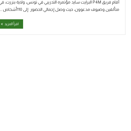
متألقين وضيوف مدعوون، حيث وصل إجمالي الحضور إلى 110أشخاص …
اقرأ المزيد