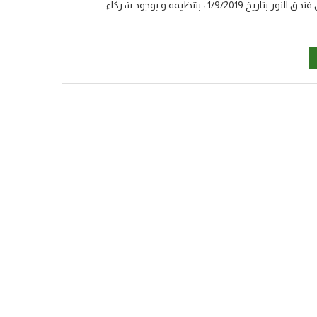
أقام فريق P4M البرايت سايد مؤتمره التدريبي في تونس، ولاية بنزرت، في فندق النور بتاريخ 1/9/2019 ، بتنظيمه و بوجود شركاء