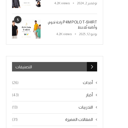
نوفمبر 2, 2024
4.2K views
5
P4M POLO T-SHIRT راحة تدوم،
وأناقة تُلاحظ
يونيو 12, 2025
4.2K views
التصنيفات
أحداث
(26)
أخبار
(43)
التدريبات
(13)
المقالات المميزة
(31)