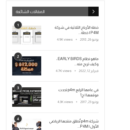
المقالات الشائعة
1
خطة الأرباح الثلاثية في شركة
P4M | خطة...
يونيو 26, 2018
4.9K views
2
ماهو نظام EARLY BIRDS ،
وكيف تربح منه...
فبراير 12, 2022
4.7K views
3
في عامها الرابع p4m تحدث
موقعها | ج1
يونيو 23, 2017
4.3K views
4
شركة p4m تٌطلق منتجها الرياضي
الأول | P4M...