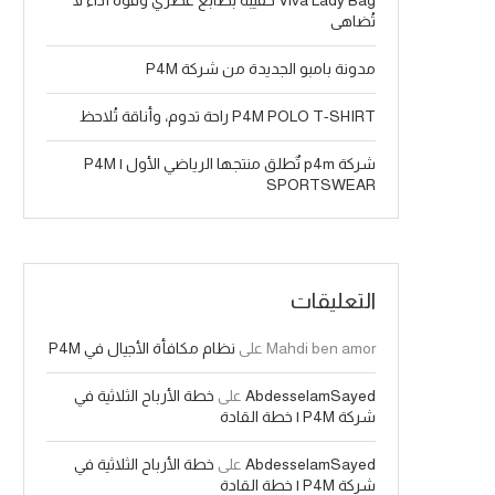
Viva Lady Bag حقيبة بطابع عصري وقوة أداء لا
تُضاهى
مدونة بامبو الجديدة من شركة P4M
P4M POLO T-SHIRT راحة تدوم، وأناقة تُلاحظ
شركة p4m تٌطلق منتجها الرياضي الأول | P4M
SPORTSWEAR
التعليقات
Mahdi ben amor
على
نظام مكافأة الأجيال في P4M
AbdesselamSayed
على
خطة الأرباح الثلاثية في
شركة P4M | خطة القادة
AbdesselamSayed
على
خطة الأرباح الثلاثية في
شركة P4M | خطة القادة