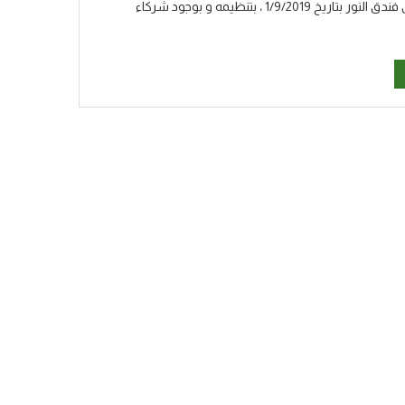
أقام فريق P4M البرايت سايد مؤتمره التدريبي في تونس، ولاية بنزرت، في فندق النور بتاريخ 1/9/2019 ، بتنظيمه و بوجود شركاء