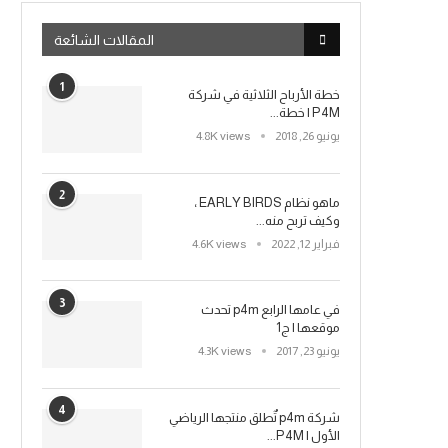
المقالات الشائعة
1
خطة الأرباح الثلاثية في شركة
P4M | خطة...
يونيو 26, 2018
4.8K views
2
ماهو نظام EARLY BIRDS ،
وكيف تربح منه...
فبراير 12, 2022
4.6K views
3
في عامها الرابع p4m تحدث
موقعها | ج1
يونيو 23, 2017
4.3K views
4
شركة p4m تٌطلق منتجها الرياضي
الأول | P4M...