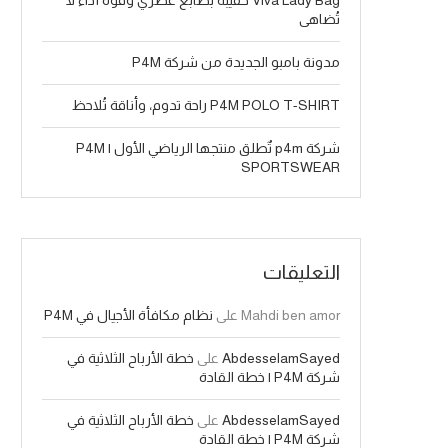
Viva Lady Bag حقيبة بطابع عصري وقوة أداء لا
تُضاهى
مدونة بامبو الجديدة من شركة P4M
P4M POLO T-SHIRT راحة تدوم، وأناقة تُلاحظ
شركة p4m تٌطلق منتجها الرياضي الأول | P4M
SPORTSWEAR
التعليقات
Mahdi ben amor
على
نظام مكافأة الأجيال في P4M
AbdesselamSayed
على
خطة الأرباح الثلاثية في
شركة P4M | خطة القادة
AbdesselamSayed
على
خطة الأرباح الثلاثية في
شركة P4M | خطة القادة