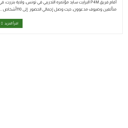
متألقين وضيوف مدعوون، حيث وصل إجمالي الحضور إلى 110أشخاص …
اقرأ المزيد