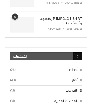
نوفمبر 2, 2024
4.1K views
5
P4M POLO T-SHIRT راحة تدوم،
وأناقة تُلاحظ
يونيو 12, 2025
4.1K views
التصنيفات
أحداث
(26)
أخبار
(43)
التدريبات
(13)
المقالات المميزة
(31)